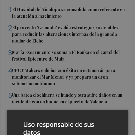
1
El Hospital del Vinalopó se consolida como referente en
la atención al nacimiento
2
El proyecto 'Gramola' evalúa estrategias sostenibles
para reducir las alteraciones internas de la granada
mollar de Elche
3
María Escarmiento se suma a El Kanka en el cartel del
festival Epicentro de Mula
4
UPCT Makers culmina con éxito un catamarán para
monitorizar el Mar Menor y ya prepara un dron
submarino autónomo
5
Una batea clochinera se hunde y otra sufre daños en un
incidente con un buque en el puerto de Valencia
Uso responsable de sus
datos