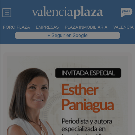
FORO PLAZA
EMPRESAS
PLAZA INMOBILIARIA
VALÈNCIA
+ Seguir en Google