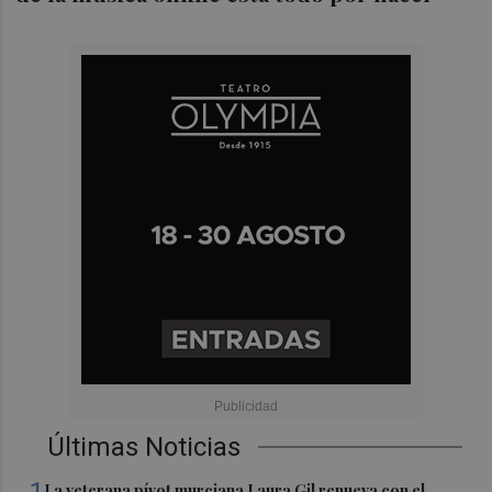
Últimas Noticias
La veterana pívot murciana Laura Gil renueva con el