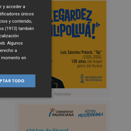
r y acceder a
tificadores únicos
cios y contenido,
os (1913)
también
calización
 web. Algunos
derecho a
ier momento en
PTAR TODO