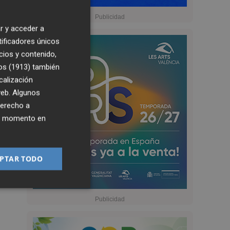
r y acceder a
tificadores únicos
cios y contenido,
os (1913)
también
calización
 web. Algunos
derecho a
ier momento en
PTAR TODO