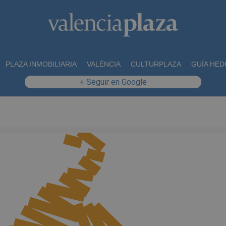
PLAZA INMOBILIARIA
VALÈNCIA
CULTURPLAZA
GUÍA HED
+ Seguir en Google