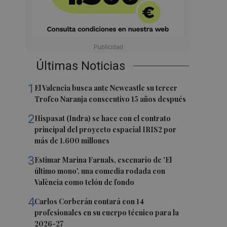
Últimas Noticias
1
El Valencia busca ante Newcastle su tercer
Trofeo Naranja consecutivo 15 años después
2
Hispasat (Indra) se hace con el contrato
principal del proyecto espacial IRIS2 por
más de 1.600 millones
3
Estimar Marina Farnals, escenario de 'El
último mono', una comedia rodada con
València como telón de fondo
4
Carlos Corberán contará con 14
profesionales en su cuerpo técnico para la
2026-27