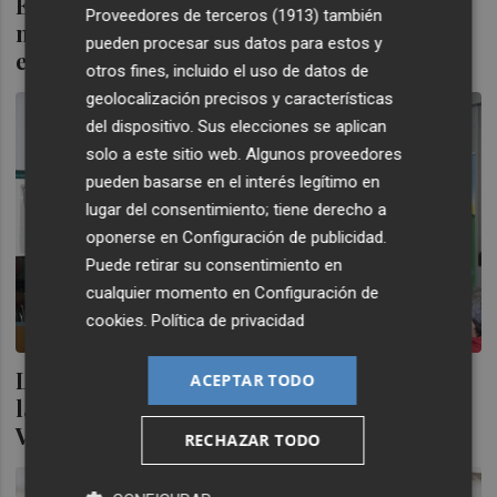
Enercoop y Caja Rural Central ponen en
Proveedores de terceros (1913)
también
marcha su primera planta solar de 4 MW
pueden procesar sus datos para estos y
en Requena
otros fines, incluido el uso de datos de
geolocalización precisos y características
del dispositivo. Sus elecciones se aplican
solo a este sitio web. Algunos proveedores
pueden basarse en el interés legítimo en
lugar del consentimiento; tiene derecho a
oponerse en
Configuración de publicidad
.
Puede retirar su consentimiento en
cualquier momento en
Configuración de
cookies
.
Política de privacidad
La cooperativa agrícola Fontcoop impulsa
ACEPTAR TODO
la creación de la comunidad energética
Villalonga
RECHAZAR TODO