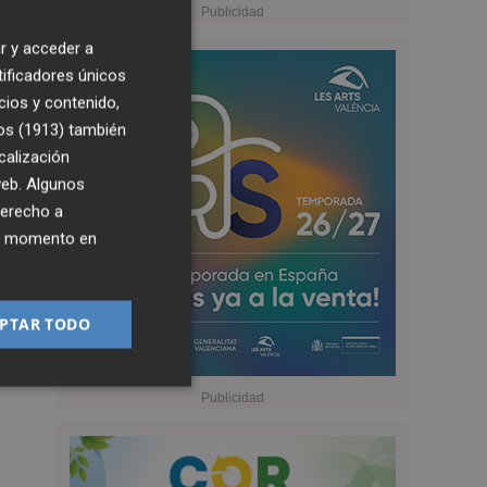
r y acceder a
tificadores únicos
cios y contenido,
os (1913)
también
calización
 web. Algunos
derecho a
ier momento en
PTAR TODO