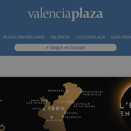
PLAZA INMOBILIARIA
VALÈNCIA
CULTURPLAZA
GUÍA HED
+ Seguir en Google