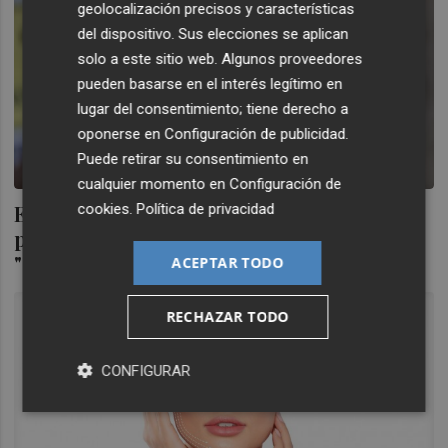
geolocalización precisos y características
del dispositivo. Sus elecciones se aplican
solo a este sitio web. Algunos proveedores
pueden basarse en el interés legítimo en
lugar del consentimiento; tiene derecho a
oponerse en
Configuración de publicidad
.
Puede retirar su consentimiento en
cualquier momento en
Configuración de
El sector de la imagen personal protesta
cookies
.
Política de privacidad
por una rebaja del IVA al 10% y su
"gravísima situación"
ACEPTAR TODO
RECHAZAR TODO
CONFIGURAR