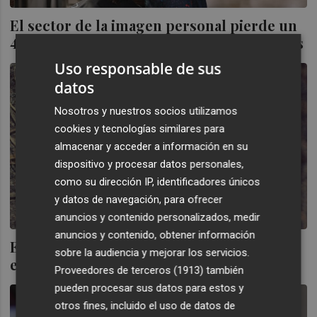
El sector de la imagen personal pierde un
40% del empleo en los últimos cuatro años
Uso responsable de sus
datos
Nosotros y nuestros socios utilizamos
cookies y tecnologías similares para
almacenar y acceder a información en su
dispositivo y procesar datos personales,
como su dirección IP, identificadores únicos
y datos de navegación, para ofrecer
anuncios y contenido personalizados, medir
anuncios y contenido, obtener información
El pelo dañado se puede recuperar con
sobre la audiencia y mejorar los servicios.
estos 10 champús y tratamientos infalibles
Proveedores de terceros (1913)
también
pueden procesar sus datos para estos y
otros fines, incluido el uso de datos de