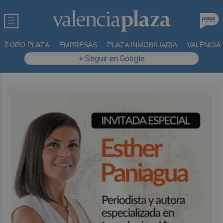
FORO PLAZA
EMPRESAS
PLAZA INMOBILIARIA
VALÈNCIA
+ Seguir en Google