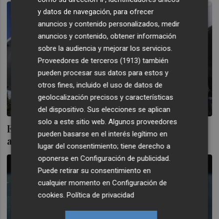
y datos de navegación, para ofrecer
anuncios y contenido personalizados, medir
anuncios y contenido, obtener información
sobre la audiencia y mejorar los servicios.
Proveedores de terceros (1913)
también
pueden procesar sus datos para estos y
otros fines, incluido el uso de datos de
geolocalización precisos y características
del dispositivo. Sus elecciones se aplican
solo a este sitio web. Algunos proveedores
Eurona, cotizada del MAB, renueva su
pueden basarse en el interés legítimo en
alianza con RTVE y Aragón TV
lugar del consentimiento; tiene derecho a
oponerse en
Configuración de publicidad
.
Puede retirar su consentimiento en
cualquier momento en
Configuración de
cookies
.
Política de privacidad