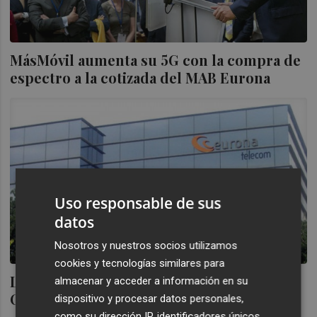
MásMóvil aumenta su 5G con la compra de
espectro a la cotizada del MAB Eurona
Uso responsable de sus
datos
Nosotros y nuestros socios utilizamos
cookies y tecnologías similares para
La operadora Eurona sigue los pasos de
almacenar y acceder a información en su
Oryzon y se muda de Barcelona a Madrid
dispositivo y procesar datos personales,
como su dirección IP, identificadores únicos