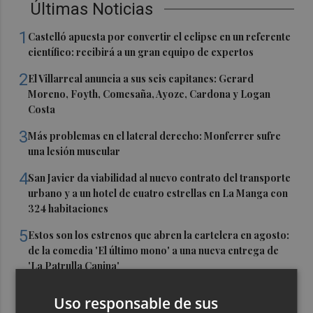
Últimas Noticias
1
Castelló apuesta por convertir el eclipse en un referente
científico: recibirá a un gran equipo de expertos
2
El Villarreal anuncia a sus seis capitanes: Gerard
Moreno, Foyth, Comesaña, Ayoze, Cardona y Logan
Costa
3
Más problemas en el lateral derecho: Monferrer sufre
una lesión muscular
4
San Javier da viabilidad al nuevo contrato del transporte
urbano y a un hotel de cuatro estrellas en La Manga con
324 habitaciones
5
Estos son los estrenos que abren la cartelera en agosto:
de la comedia 'El último mono' a una nueva entrega de
'La Patrulla Canina'
Uso responsable de sus