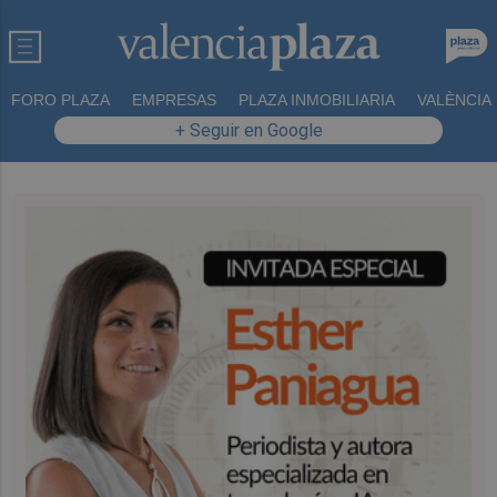
FORO PLAZA
EMPRESAS
PLAZA INMOBILIARIA
VALÈNCIA
+ Seguir en Google