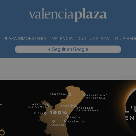
PLAZA INMOBILIARIA
VALÈNCIA
CULTURPLAZA
GUÍA HED
+ Seguir en Google