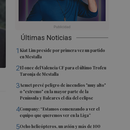
Últimas Noticias
1
Kiat Lim preside por primera vez un partido
en Mestalla
2
El once del Valencia CF para el último Trofeu
Taronja de Mestalla
3
Aemet prevé peligro de incendios "muy alto"
o "extremo" en la mayor parte de la
Península y Baleares el día del eclipse
4
Company: “Estamos comenzando a ver el
equipo que queremos ver en la Liga”
5
Ocho helicópteros, un avión y más de 100