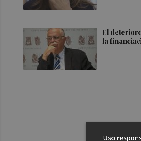
El deterior
la financia
Uso respons