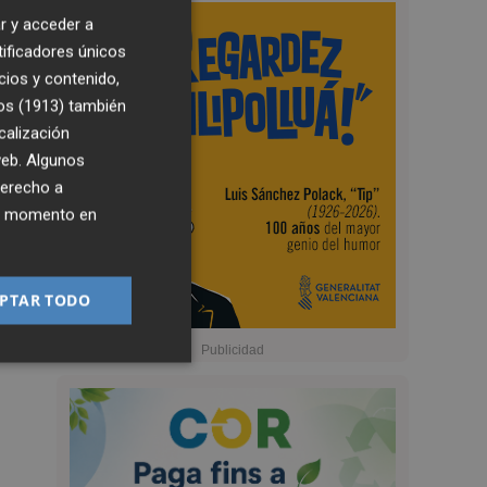
r y acceder a
tificadores únicos
cios y contenido,
os (1913)
también
calización
 web. Algunos
derecho a
ier momento en
PTAR TODO