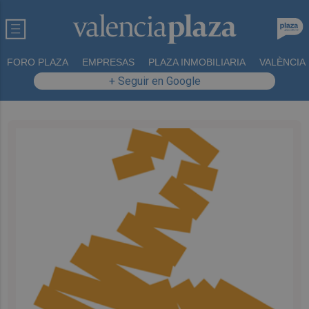
FORO PLAZA
EMPRESAS
PLAZA INMOBILIARIA
VALÈNCIA
+ Seguir en Google