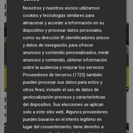
Los fondos garantizados de renta fija de
Nosotros y nuestros socios utilizamos
Bankia pegan el estirón
cookies y tecnologías similares para
almacenar y acceder a información en su
dispositivo y procesar datos personales,
como su dirección IP, identificadores únicos
y datos de navegación, para ofrecer
anuncios y contenido personalizados, medir
anuncios y contenido, obtener información
sobre la audiencia y mejorar los servicios.
Proveedores de terceros (1725)
también
pueden procesar sus datos para estos y
otros fines, incluido el uso de datos de
geolocalización precisos y características
Bankia Fondos, la única gestora del 'top
del dispositivo. Sus elecciones se aplican
ten' que ganó partícipes y patrimonio en
solo a este sitio web. Algunos proveedores
marzo
pueden basarse en el interés legítimo en
lugar del consentimiento; tiene derecho a