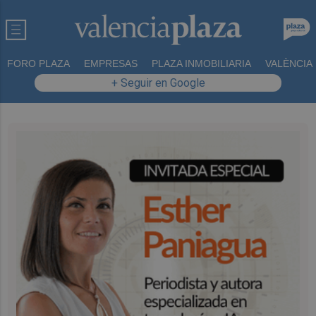
FORO PLAZA
EMPRESAS
PLAZA INMOBILIARIA
VALÈNCIA
+ Seguir en Google