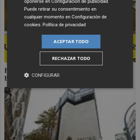
oponerse en
Configuración de publicidad
.
Puede retirar su consentimiento en
cualquier momento en
Configuración de
cookies
.
Política de privacidad
ACEPTAR TODO
RECHAZAR TODO
Bankia capta 300 millones con el fondo
CONFIGURAR
Bankia Garantizado Rentas 2