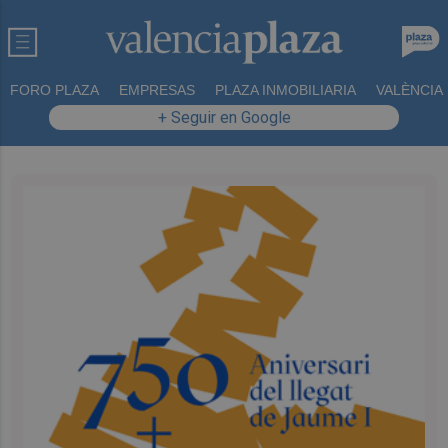
FORO PLAZA
EMPRESAS
PLAZA INMOBILIARIA
VALÈNCIA
+ Seguir en Google