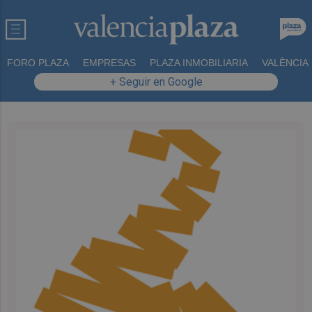
FORO PLAZA
EMPRESAS
PLAZA INMOBILIARIA
VALÈNCIA
+ Seguir en Google