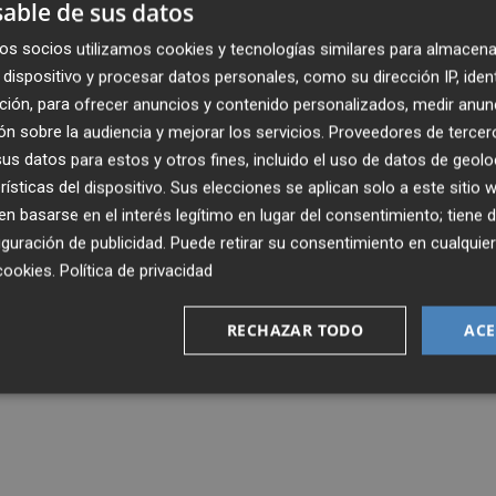
gra su tienda Play en la página de inicio
able de sus datos
os socios utilizamos cookies y tecnologías similares para almacena
dispositivo y procesar datos personales, como su dirección IP, iden
ción, para ofrecer anuncios y contenido personalizados, medir anun
n sobre la audiencia y mejorar los servicios.
Proveedores de tercer
s datos para estos y otros fines, incluido el uso de datos de geolo
rísticas del dispositivo. Sus elecciones se aplican solo a este sitio
: el reproductor multimedia online de
 basarse en el interés legítimo en lugar del consentimiento; tiene 
guración de publicidad
. Puede retirar su consentimiento en cualqu
cookies
.
Política de privacidad
RECHAZAR TODO
ACE