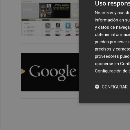
Google inte
Uso respons
Nosotros y nuestr
información en su 
y datos de navega
obtener informació
pueden procesar su
precisos y caracte
Google Play
proveedores pueden
Google
oponerse en
Confi
Configuración de 
CONFIGURAR