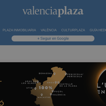
PLAZA INMOBILIARIA
VALÈNCIA
CULTURPLAZA
GUÍA HED
+ Seguir en Google