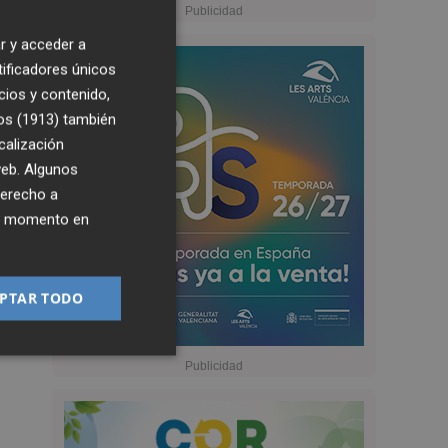
r y acceder a
tificadores únicos
cios y contenido,
os (1913)
también
calización
 web. Algunos
derecho a
ier momento en
PTAR TODO