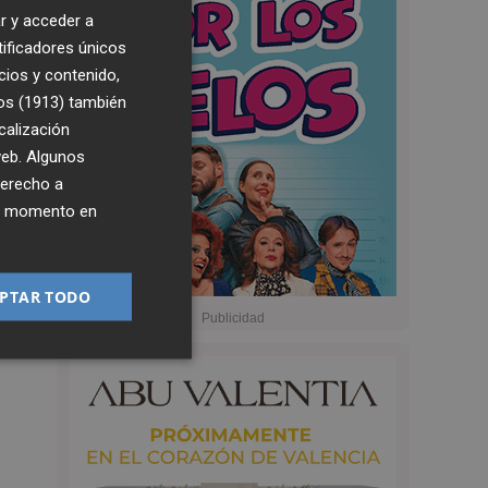
r y acceder a
tificadores únicos
cios y contenido,
os (1913)
también
calización
 web. Algunos
derecho a
ier momento en
PTAR TODO