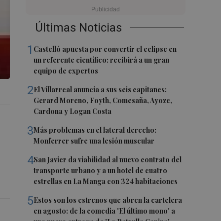
Últimas Noticias
1
Castelló apuesta por convertir el eclipse en
un referente científico: recibirá a un gran
equipo de expertos
2
El Villarreal anuncia a sus seis capitanes:
Gerard Moreno, Foyth, Comesaña, Ayoze,
Cardona y Logan Costa
3
Más problemas en el lateral derecho:
Monferrer sufre una lesión muscular
4
San Javier da viabilidad al nuevo contrato del
transporte urbano y a un hotel de cuatro
estrellas en La Manga con 324 habitaciones
5
Estos son los estrenos que abren la cartelera
en agosto: de la comedia 'El último mono' a