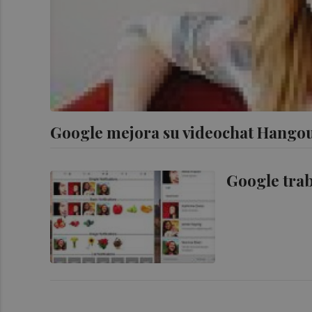
Google mejora su videochat Hango
Google trab