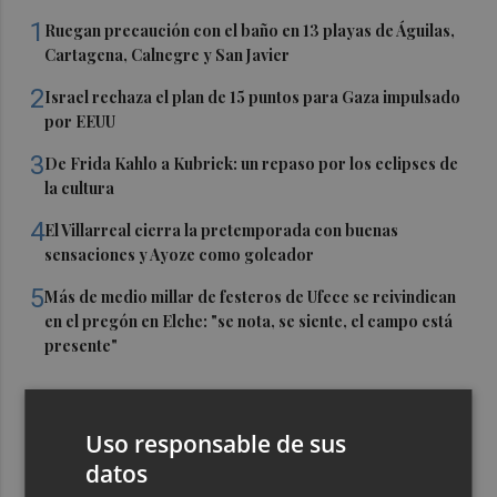
1
Ruegan precaución con el baño en 13 playas de Águilas,
Cartagena, Calnegre y San Javier
2
Israel rechaza el plan de 15 puntos para Gaza impulsado
por EEUU
3
De Frida Kahlo a Kubrick: un repaso por los eclipses de
la cultura
4
El Villarreal cierra la pretemporada con buenas
sensaciones y Ayoze como goleador
5
Más de medio millar de festeros de Ufece se reivindican
en el pregón en Elche: "se nota, se siente, el campo está
presente"
Uso responsable de sus
datos