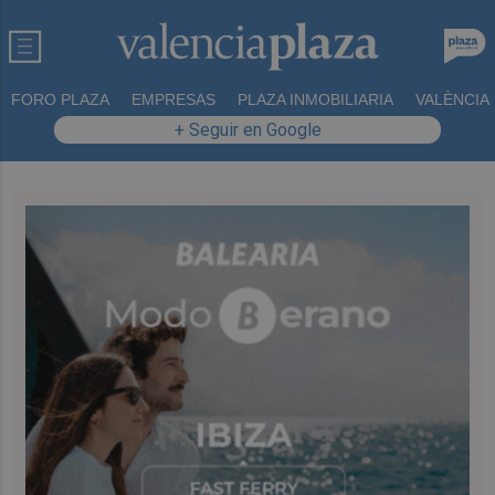
FORO PLAZA
EMPRESAS
PLAZA INMOBILIARIA
VALÈNCIA
+ Seguir en Google