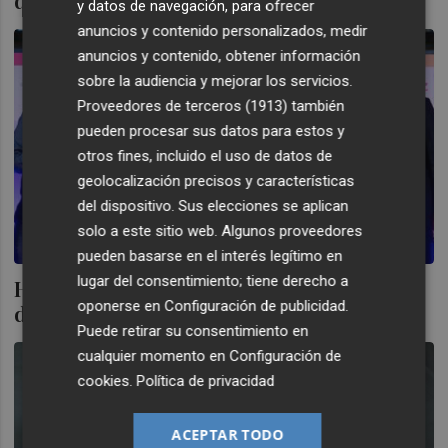
de clientes
y datos de navegación, para ofrecer
anuncios y contenido personalizados, medir
anuncios y contenido, obtener información
sobre la audiencia y mejorar los servicios.
Proveedores de terceros (1913)
también
pueden procesar sus datos para estos y
otros fines, incluido el uso de datos de
geolocalización precisos y características
del dispositivo. Sus elecciones se aplican
solo a este sitio web. Algunos proveedores
pueden basarse en el interés legítimo en
lugar del consentimiento; tiene derecho a
Holaluz entra con buen pie en el MAB: se
oponerse en
Configuración de publicidad
.
dispara un 16% en su primer cambio
Puede retirar su consentimiento en
cualquier momento en
Configuración de
cookies
.
Política de privacidad
ACEPTAR TODO