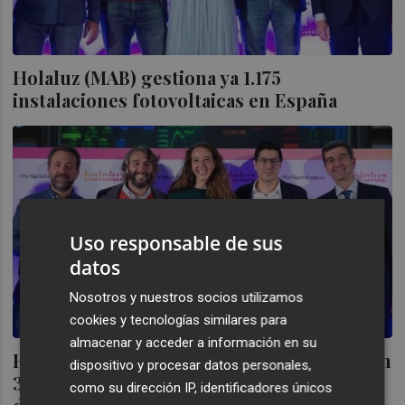
Holaluz (MAB) gestiona ya 1.175
instalaciones fotovoltaicas en España
Uso responsable de sus
datos
Nosotros y nuestros socios utilizamos
cookies y tecnologías similares para
almacenar y acceder a información en su
Holaluz (MAB) duplica el Ebitda, ingresa un
dispositivo y procesar datos personales,
39% más y multiplica por diez el número
como su dirección IP, identificadores únicos