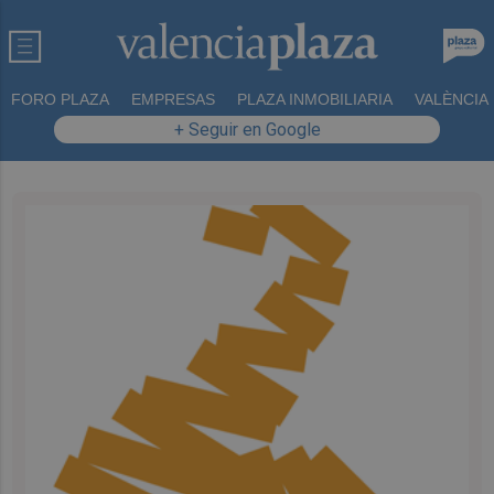
FORO PLAZA
EMPRESAS
PLAZA INMOBILIARIA
VALÈNCIA
+ Seguir en Google