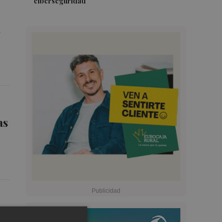
ciberseguridad
n
as