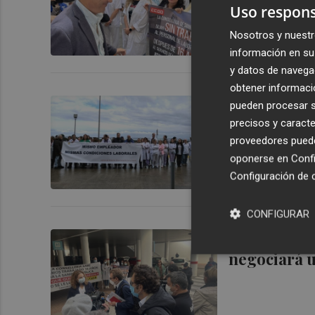
subrogado
Uso respons
Nosotros y nuestr
información en su 
y datos de navega
obtener informació
Hacer funci
pueden procesar su
¿regulariza
precisos y caracte
proveedores pueden
oponerse en
Confi
Configuración de 
CONFIGURAR
No habrá co
negociará u