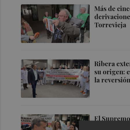
Más de cinc
derivacione
Torrevieja
Ribera exte
su origen: 
la reversió
El Supremo 
laboratorio