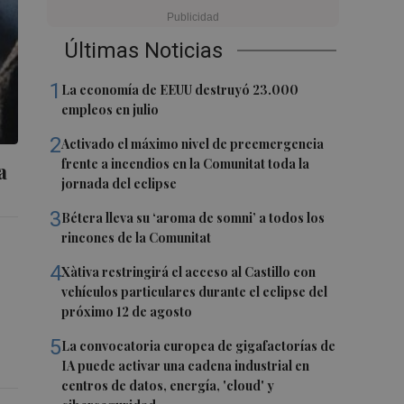
Últimas Noticias
1
La economía de EEUU destruyó 23.000
empleos en julio
2
Activado el máximo nivel de preemergencia
frente a incendios en la Comunitat toda la
a
jornada del eclipse
3
Bétera lleva su ‘aroma de somni’ a todos los
rincones de la Comunitat
4
Xàtiva restringirá el acceso al Castillo con
vehículos particulares durante el eclipse del
próximo 12 de agosto
5
La convocatoria europea de gigafactorías de
IA puede activar una cadena industrial en
centros de datos, energía, 'cloud' y