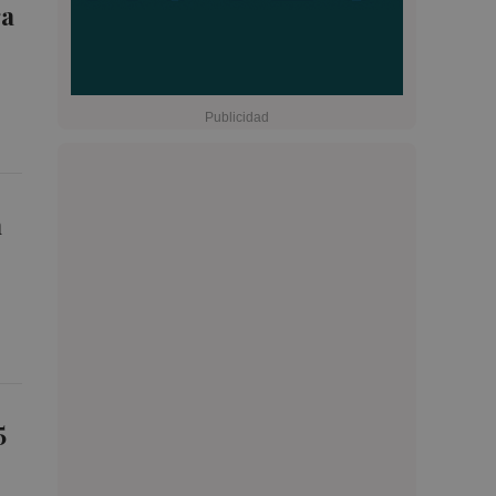
ra
n
5