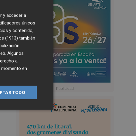
r y acceder a
tificadores únicos
cios y contenido,
os (1913)
también
calización
 web. Algunos
derecho a
ier momento en
PTAR TODO