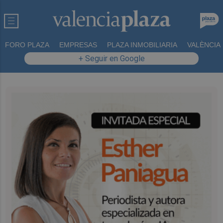
FORO PLAZA
EMPRESAS
PLAZA INMOBILIARIA
VALÈNCIA
+ Seguir en Google