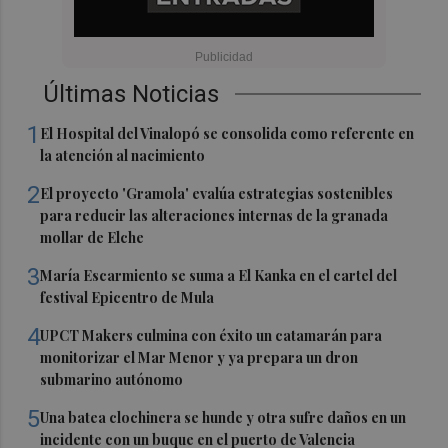
Últimas Noticias
1
El Hospital del Vinalopó se consolida como referente en
la atención al nacimiento
2
El proyecto 'Gramola' evalúa estrategias sostenibles
para reducir las alteraciones internas de la granada
mollar de Elche
3
María Escarmiento se suma a El Kanka en el cartel del
festival Epicentro de Mula
4
UPCT Makers culmina con éxito un catamarán para
monitorizar el Mar Menor y ya prepara un dron
submarino autónomo
5
Una batea clochinera se hunde y otra sufre daños en un
incidente con un buque en el puerto de Valencia