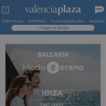
FORO PLAZA
EMPRESAS
PLAZA INMOBILIARIA
VALÈNCIA
+ Seguir en Google