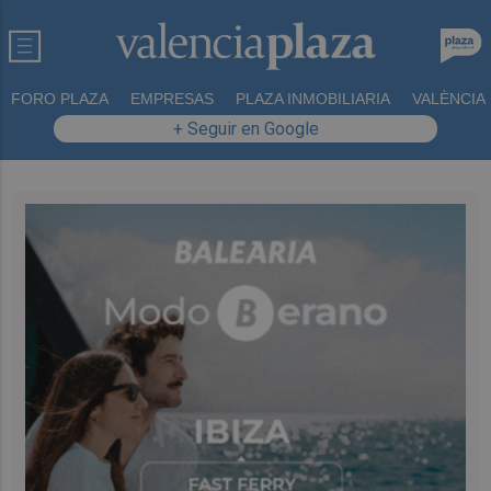
FORO PLAZA
EMPRESAS
PLAZA INMOBILIARIA
VALÈNCIA
+ Seguir en Google