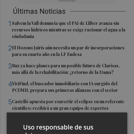
Últimas Noticias
1
Salvem la Vall denuncia que el PAI de Llíber avanza sin
recursos hídricos mientras se exige racionar el agua a la
ciudadanía
2
El Hozono Jairis aún necesita un par de incorporaciones
para su cuarto año en la LF Endesa
3
Ruz ya hace planes para un posible futuro de Clarisas,
más allá de la rehabilitación: ¿retorno de la Dama?
4
ViviFind, el buscador inmobiliario con IA surgido del
PCUMH, prepara sus primeras alianzas con el sector
5
Castelló apuesta por convertir el eclipse en un referente
científico: recibirá a un gran equipo de expertos
Uso responsable de sus