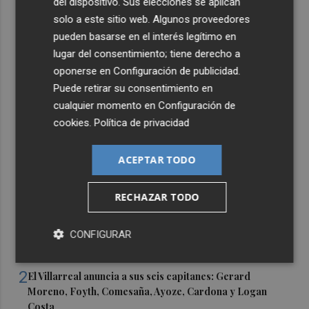
del dispositivo. Sus elecciones se aplican
solo a este sitio web. Algunos proveedores
pueden basarse en el interés legítimo en
lugar del consentimiento; tiene derecho a
oponerse en
Configuración de publicidad
.
Puede retirar su consentimiento en
cualquier momento en
Configuración de
cookies
.
Política de privacidad
ACEPTAR TODO
RECHAZAR TODO
Últimas Noticias
1
CONFIGURAR
Castelló apuesta por convertir el eclipse en un referente
científico: recibirá a un gran equipo de expertos
2
El Villarreal anuncia a sus seis capitanes: Gerard
Moreno, Foyth, Comesaña, Ayoze, Cardona y Logan
Costa