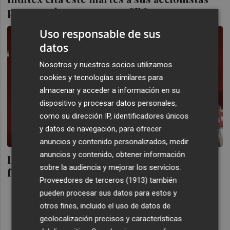
para nombrar un nuevo CEO
Uso responsable de sus
datos
Nosotros y nuestros socios utilizamos
cookies y tecnologías similares para
almacenar y acceder a información en su
dispositivo y procesar datos personales,
como su dirección IP, identificadores únicos
y datos de navegación, para ofrecer
anuncios y contenido personalizados, medir
anuncios y contenido, obtener información
Inditex celebra mañana junta bajo un
sobre la audiencia y mejorar los servicios.
futuro muy prometedor
Proveedores de terceros (1913)
también
pueden procesar sus datos para estos y
otros fines, incluido el uso de datos de
geolocalización precisos y características