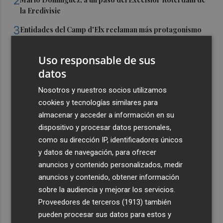
2
la Eredivisie
3
Entidades del Camp d'Elx reclaman más protagonismo
en las fiestas para la Ufece y conciertos en valenciano
Uso responsable de sus
4
El Ibex 35 sube un 2% la primera semana de agosto tras
conquistar los históricos 20.000 puntos
datos
5
Valencia Basket abrirá la EuroLeague Women en casa
Nosotros y nuestros socios utilizamos
ante Fenerbahce Opet
cookies y tecnologías similares para
almacenar y acceder a información en su
dispositivo y procesar datos personales,
como su dirección IP, identificadores únicos
y datos de navegación, para ofrecer
anuncios y contenido personalizados, medir
anuncios y contenido, obtener información
sobre la audiencia y mejorar los servicios.
Proveedores de terceros (1913)
también
pueden procesar sus datos para estos y