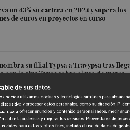
eva un 43% su cartera en 2024 y supera los
nes de euros en proyectos en curso
nombra su filial Typsa a Travypsa tras lleg
o con la otra Typsa sobre el uso de marca
able de sus datos
os socios utilizamos cookies y tecnologías similares para almacena
dispositivo y procesar datos personales, como su dirección IP, iden
ción, para ofrecer anuncios y contenido personalizados, medir anun
STM Alta Tensión se adjudican la
n sobre la audiencia y mejorar los servicios.
Proveedores de tercer
s datos para estos y otros fines, incluido el uso de datos de geolo
n de la subestación eléctrica en el Puerto d