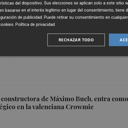
rísticas del dispositivo. Sus elecciones se aplican solo a este sitio
 basarse en el interés legítimo en lugar del consentimiento; tiene 
guración de publicidad
. Puede retirar su consentimiento en cualqu
cookies
.
Política de privacidad
RECHAZAR TODO
ACE
evé alcanzar los 360 millones este año tras
3% y elevar un 60% sus contratos
a constructora de Máximo Buch, entra com
tégico en la valenciana Crowmie