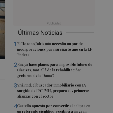
Últimas Noticias
1
El Hozono Jairis aún necesita un par de
incorporaciones para su cuarto año en la LF
Endesa
2
Ruz ya hace planes para un posible futuro de
Clarisas, más allá de la rehabilitación:
¿retorno de la Dama?
3
ViviFind, el buscador inmobiliario con IA
surgido del PCUMH, prepara sus primeras
alianzas con el sector
4
Castelló apuesta por convertir el eclipse en
un referente científico: recibirá a un gran