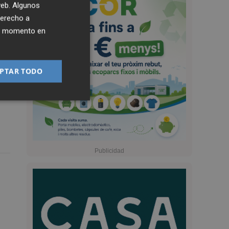
 web. Algunos
derecho a
ier momento en
PTAR TODO
o