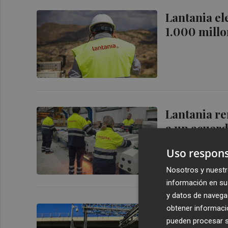
Lantania el
1.000 millo
Lantania re
a un acuerd
Uso respons
Nosotros y nuestr
información en su 
y datos de navega
Lantania y 
obtener informació
pueden procesar su
construcció