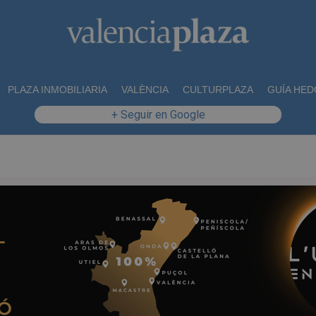
PLAZA INMOBILIARIA
VALÈNCIA
CULTURPLAZA
GUÍA HED
+ Seguir en Google