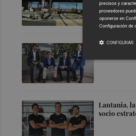
precisos y caracte
València
proveedores pueden
oponerse en
Confi
Configuración de 
CONFIGURAR
Lantania pr
crecer un 2
Lantania, l
socio estra