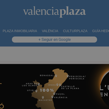
PLAZA INMOBILIARIA
VALÈNCIA
CULTURPLAZA
GUÍA HED
+ Seguir en Google