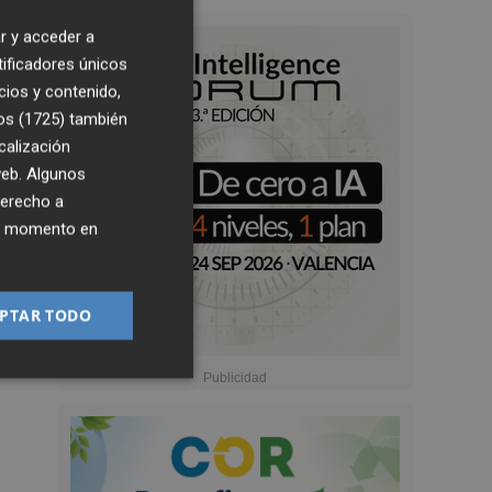
r y acceder a
tificadores únicos
cios y contenido,
os (1725)
también
calización
 web. Algunos
derecho a
ier momento en
PTAR TODO