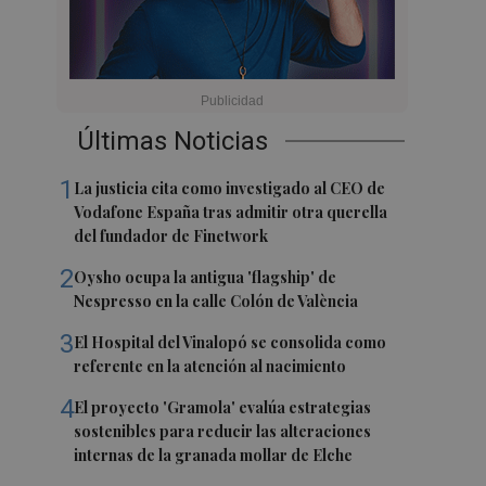
Últimas Noticias
1
La justicia cita como investigado al CEO de
Vodafone España tras admitir otra querella
del fundador de Finetwork
2
Oysho ocupa la antigua 'flagship' de
Nespresso en la calle Colón de València
3
El Hospital del Vinalopó se consolida como
referente en la atención al nacimiento
4
El proyecto 'Gramola' evalúa estrategias
sostenibles para reducir las alteraciones
internas de la granada mollar de Elche