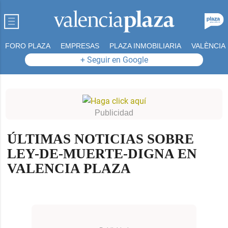
FORO PLAZA
EMPRESAS
PLAZA INMOBILIARIA
VALÈNCIA
+ Seguir en Google
d_more
d_more
ÚLTIMAS NOTICIAS SOBRE
d_more
LEY-DE-MUERTE-DIGNA EN
VALENCIA PLAZA
d_more