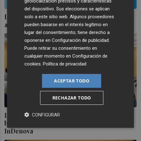
geolocalización precisos y características
del dispositivo. Sus elecciones se aplican
Lleida.net y Telefónica Global Solutions
solo a este sitio web. Algunos proveedores
afianzan su relación iniciada en 2016
pueden basarse en el interés legítimo en
lugar del consentimiento; tiene derecho a
oponerse en
Configuración de publicidad
.
Puede retirar su consentimiento en
cualquier momento en
Configuración de
cookies
.
Política de privacidad
ACEPTAR TODO
RECHAZAR TODO
Los accionistas de Lleida.net dan el visto
CONFIGURAR
bueno a la compra de la valenciana
InDenova