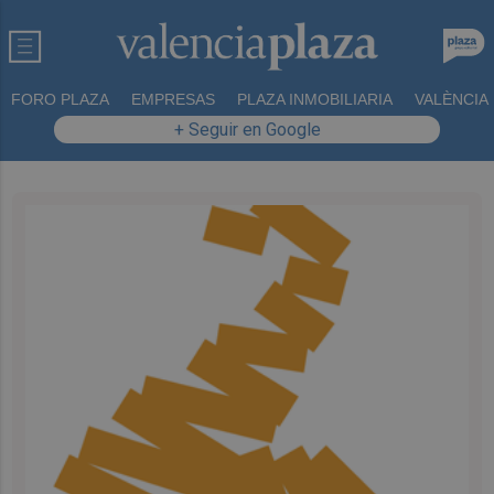
FORO PLAZA
EMPRESAS
PLAZA INMOBILIARIA
VALÈNCIA
+ Seguir en Google