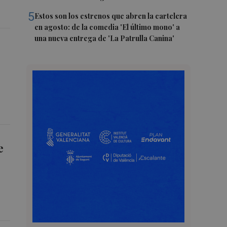
5
Estos son los estrenos que abren la cartelera
en agosto: de la comedia 'El último mono' a
una nueva entrega de 'La Patrulla Canina'
e