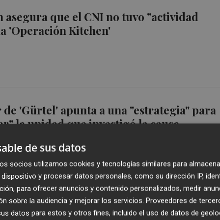
 asegura que el CNI no tuvo "actividad
la 'Operación Kitchen'
r de 'Gürtel' apunta a una "estrategia" para
r" la unidad que investigó la causa
able de sus datos
os socios utilizamos cookies y tecnologías similares para almacena
dispositivo y procesar datos personales, como su dirección IP, iden
ción, para ofrecer anuncios y contenido personalizados, medir anun
ue es "la palabra" de Rajoy contra la de
n sobre la audiencia y mejorar los servicios.
Proveedores de tercer
s datos para estos y otros fines, incluido el uso de datos de geolo
"Nadie puede escuchar unas grabaciones q