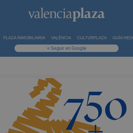
PLAZA INMOBILIARIA
VALÈNCIA
CULTURPLAZA
GUÍA HED
+ Seguir en Google