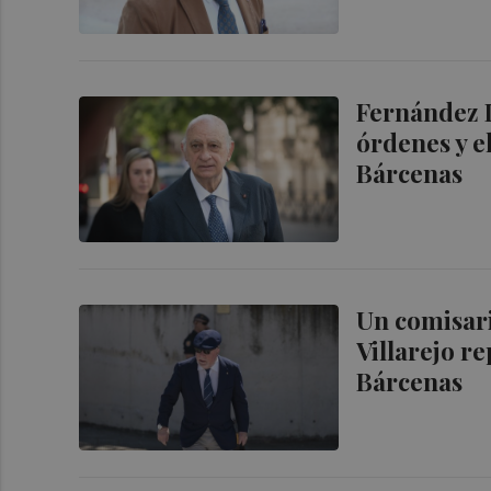
Fernández D
órdenes y e
Bárcenas
Un comisari
Villarejo r
Bárcenas