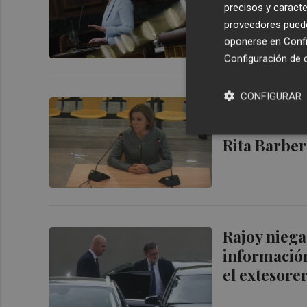
precisos y caracte
no existen"
proveedores pueden
oponerse en
Confi
Configuración de 
CONFIGURAR
Juicio de l
habló con Vi
Rita Barbe
Rajoy niega
información
el extesore