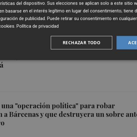
rísticas del dispositivo. Sus elecciones se aplican solo a este sitio
 basarse en el interés legítimo en lugar del consentimiento; tiene 
guración de publicidad
. Puede retirar su consentimiento en cualqu
cookies
.
Política de privacidad
RECHAZAR TODO
ACE
a 'Operación Kitchen': Cospedal reconoce q
llarejo sobre las filtraciones del sumario 
rá
 una "operación política" para robar
 a Bárcenas y que destruyera un sobre ant
ro