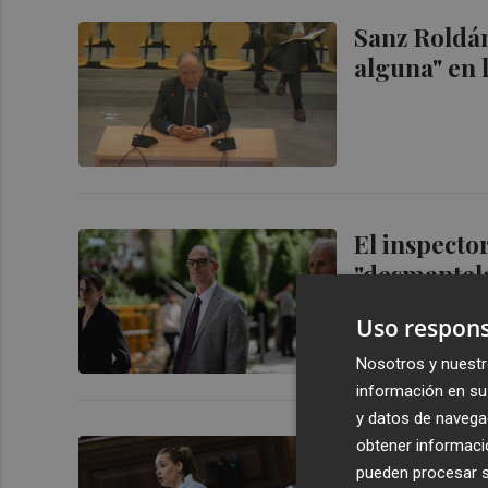
Sanz Roldán
alguna" en 
El inspecto
"desmantela
Uso respons
Nosotros y nuestr
información en su 
y datos de navega
El PP dice q
obtener informació
pueden procesar su
Bárcenas: 