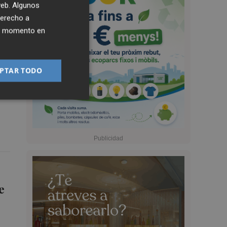
 web. Algunos
derecho a
ier momento en
PTAR TODO
ue
de
e