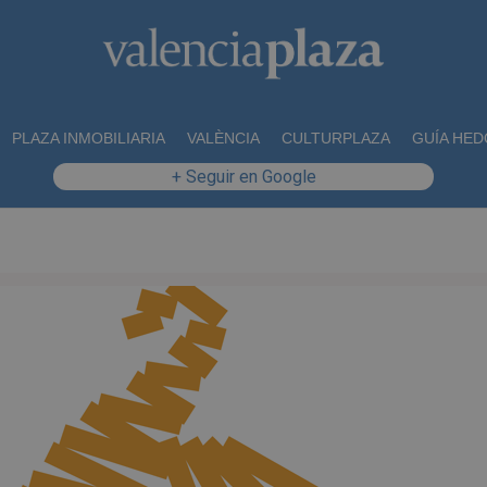
PLAZA INMOBILIARIA
VALÈNCIA
CULTURPLAZA
GUÍA HED
+ Seguir en Google