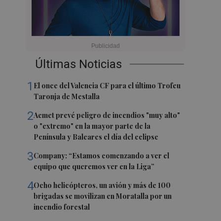
Últimas Noticias
1
El once del Valencia CF para el último Trofeu
Taronja de Mestalla
2
Aemet prevé peligro de incendios "muy alto"
o "extremo" en la mayor parte de la
Península y Baleares el día del eclipse
3
Company: “Estamos comenzando a ver el
equipo que queremos ver en la Liga”
4
Ocho helicópteros, un avión y más de 100
brigadas se movilizan en Moratalla por un
incendio forestal