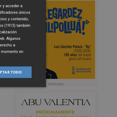
r y acceder a
tificadores únicos
cios y contenido,
os (1913)
también
calización
 web. Algunos
derecho a
ier momento en
PTAR TODO