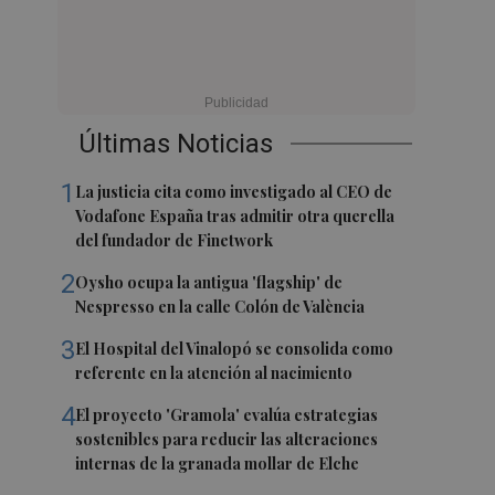
Últimas Noticias
1
La justicia cita como investigado al CEO de
Vodafone España tras admitir otra querella
del fundador de Finetwork
2
Oysho ocupa la antigua 'flagship' de
Nespresso en la calle Colón de València
3
El Hospital del Vinalopó se consolida como
referente en la atención al nacimiento
4
El proyecto 'Gramola' evalúa estrategias
sostenibles para reducir las alteraciones
internas de la granada mollar de Elche