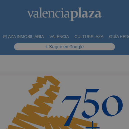
PLAZA INMOBILIARIA
VALÈNCIA
CULTURPLAZA
GUÍA HED
+ Seguir en Google