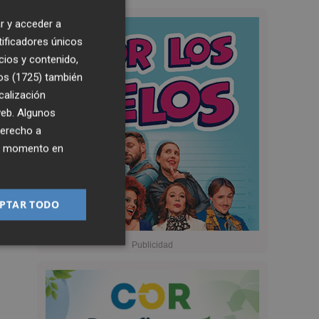
r y acceder a
tificadores únicos
cios y contenido,
os (1725)
también
calización
 web. Algunos
derecho a
ier momento en
PTAR TODO