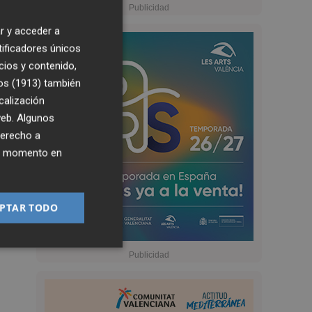
r y acceder a
tificadores únicos
cios y contenido,
os (1913)
también
calización
 web. Algunos
derecho a
ier momento en
PTAR TODO