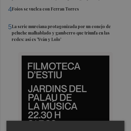
4
Foios se vuelca con Ferran Torres
5
La serie murciana protagonizada por un conejo de
peluche malhablado y gamberro que triunfa en las
redes: así es 'Yván y Lolo'