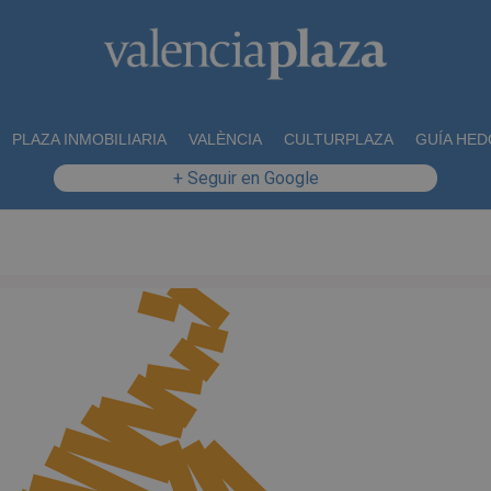
PLAZA INMOBILIARIA
VALÈNCIA
CULTURPLAZA
GUÍA HED
+ Seguir en Google