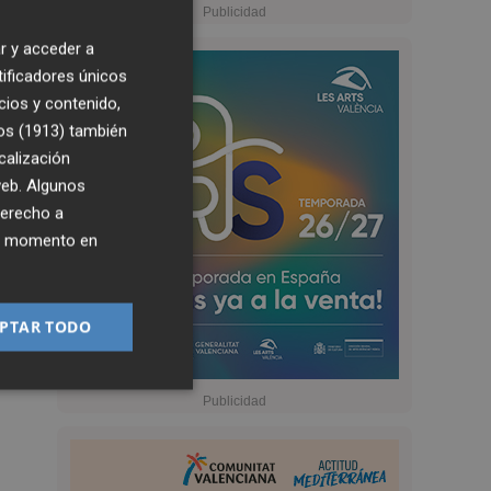
r y acceder a
tificadores únicos
cios y contenido,
os (1913)
también
calización
 web. Algunos
derecho a
ier momento en
PTAR TODO