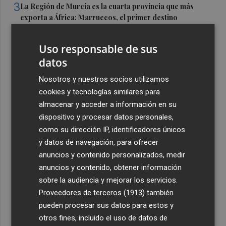
3
La Región de Murcia es la cuarta provincia que más
exporta a África: Marruecos, el primer destino
4
La Región de Murcia celebra la Semana de la Juventud
Uso responsable de sus
con cinco días de actividades
datos
5
El coste de la vivienda: 1.338 € netos al mes, el salario
mínimo para poder comprar una vivienda en Castellón
Nosotros y nuestros socios utilizamos
cookies y tecnologías similares para
almacenar y acceder a información en su
dispositivo y procesar datos personales,
como su dirección IP, identificadores únicos
y datos de navegación, para ofrecer
anuncios y contenido personalizados, medir
anuncios y contenido, obtener información
sobre la audiencia y mejorar los servicios.
Proveedores de terceros (1913)
también
pueden procesar sus datos para estos y
otros fines, incluido el uso de datos de