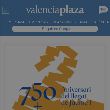
FORO PLAZA
EMPRESAS
PLAZA INMOBILIARIA
VALÈNCIA
+ Seguir en Google