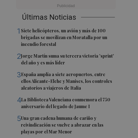
Últimas Noticias
1
Siete helicópteros, un avión y más de 100
brigadas se movilizan en Moratalla por un
incendio forestal
2
Jorge Martín suma su tercera victoria 'sprint'
del año y es más líder
3
España amplía a siete aeropuertos, entre
ellos Alicante-Elche y Manises, los controles
aleatorios a viajeros de Italia
4
La Biblioteca Valenciana conmemora el 750
aniversario del legado de Jaume I
5
Una gran cadena humana de cariño y
reivindicación se vuelve a abrazar en las
playas por el Mar Menor