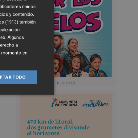
tificadores únicos
cios y contenido,
os (1913)
también
calización
 web. Algunos
derecho a
ier momento en
PTAR TODO