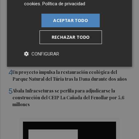
Últimas Noticias
cookies
.
Política de privacidad
1
El Ibex 35 repunta en la media sesión y supera los
ACEPTAR TODO
20.200 puntos
2
El Roig Arena rinde tributo a Tina Turner con 'Simply
RECHAZAR TODO
The Best'
3
La Diputación impulsa un proyecto piloto de movilidad
CONFIGURAR
pública para los municipios del interior
4
Un proyecto impulsa la restauración ecológica del
Parque Natural del Túria tras la Dana durante dos años
5
Abala Infraescturas se perfila para adjudicarse la
construcción del CEIP La Cañada del Fenollar por 5,6
millones