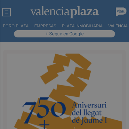
FORO PLAZA
EMPRESAS
PLAZA INMOBILIARIA
VALÈNCIA
+ Seguir en Google