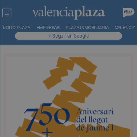
FORO PLAZA
EMPRESAS
PLAZA INMOBILIARIA
VALÈNCIA
+ Seguir en Google