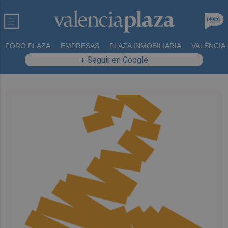
FORO PLAZA
EMPRESAS
PLAZA INMOBILIARIA
VALÈNCIA
+ Seguir en Google