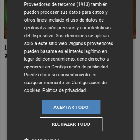
Proveedores de terceros (1913)
también
pueden procesar sus datos para estos y
otros fines, incluido el uso de datos de
geolocalización precisos y características
del dispositivo. Sus elecciones se aplican
solo a este sitio web. Algunos proveedores
Las acciones de Prisa rebotan en bolsa tras
pueden basarse en el interés legítimo en
anunciar recompra de deuda
lugar del consentimiento; tiene derecho a
oponerse en
Configuración de publicidad
.
Puede retirar su consentimiento en
cualquier momento en
Configuración de
cookies
.
Política de privacidad
ACEPTAR TODO
RECHAZAR TODO