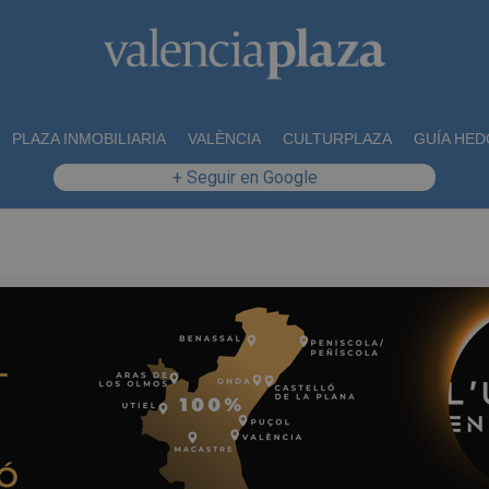
PLAZA INMOBILIARIA
VALÈNCIA
CULTURPLAZA
GUÍA HED
+ Seguir en Google