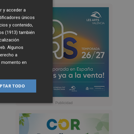
r y acceder a
tificadores únicos
cios y contenido,
os (1913)
también
calización
 web. Algunos
derecho a
ier momento en
PTAR TODO