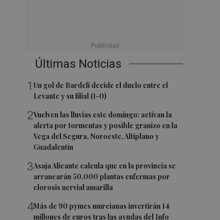
Últimas Noticias
1
Un gol de Bardeli decide el duelo entre el
Levante y su filial (1-0)
2
Vuelven las lluvias este domingo: activan la
alerta por tormentas y posible granizo en la
Vega del Segura, Noroeste, Altiplano y
Guadalentín
3
Asaja Alicante calcula que en la provincia se
arrancarán 50.000 plantas enfermas por
clorosis nervial amarilla
4
Más de 90 pymes murcianas invertirán 14
millones de euros tras las ayudas del Info