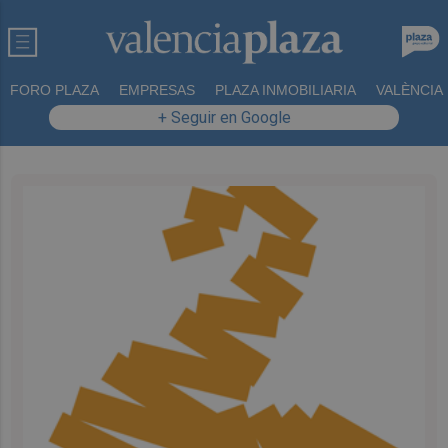
FORO PLAZA
EMPRESAS
PLAZA INMOBILIARIA
VALÈNCIA
+ Seguir en Google