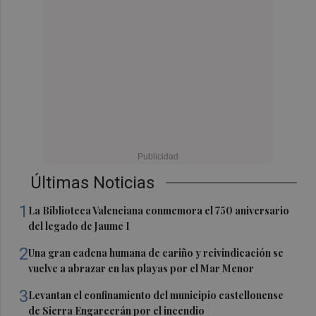
Últimas Noticias
1
La Biblioteca Valenciana conmemora el 750 aniversario
del legado de Jaume I
2
Una gran cadena humana de cariño y reivindicación se
vuelve a abrazar en las playas por el Mar Menor
3
Levantan el confinamiento del municipio castellonense
de Sierra Engarcerán por el incendio