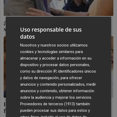
¡Susana, ayúdanos! La dirigente del PSOE
se reune con los empresarios valencianos
Uso responsable de sus
datos
Nosotros y nuestros socios utilizamos
cookies y tecnologías similares para
almacenar y acceder a información en su
dispositivo y procesar datos personales,
como su dirección IP, identificadores únicos
y datos de navegación, para ofrecer
anuncios y contenido personalizados, medir
anuncios y contenido, obtener información
sobre la audiencia y mejorar los servicios.
Puig y Díaz muestran su sintonía para un
Proveedores de terceros (1913)
también
frente común... en casi todo
pueden procesar sus datos para estos y
otros fines, incluido el uso de datos de