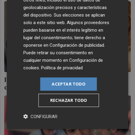
geolocalización precisos y características
del dispositivo. Sus elecciones se aplican
solo a este sitio web. Algunos proveedores
pueden basarse en el interés legítimo en
lugar del consentimiento; tiene derecho a
oponerse en
Configuración de publicidad
.
Puede retirar su consentimiento en
cualquier momento en
Configuración de
cookies
.
Política de privacidad
Puig y Díaz exigen a Rajoy que convoque la
ACEPTAR TODO
conferencia de presidentes autonómicos
RECHAZAR TODO
CONFIGURAR