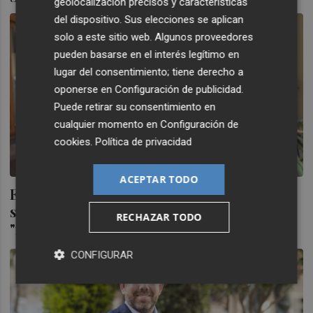
geolocalización precisos y características
del dispositivo. Sus elecciones se aplican
solo a este sitio web. Algunos proveedores
pueden basarse en el interés legítimo en
lugar del consentimiento; tiene derecho a
oponerse en
Configuración de publicidad
.
Puede retirar su consentimiento en
cualquier momento en
Configuración de
cookies
.
Política de privacidad
ACEPTAR TODO
El PSPV acusa a Mazón de "desmantelar"
servicios públicos con el modelo de
RECHAZAR TODO
"impuestos cero a ricos
CONFIGURAR