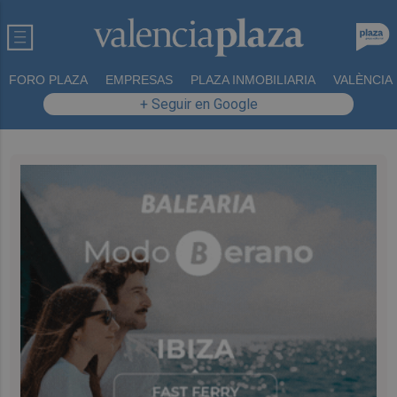
FORO PLAZA
EMPRESAS
PLAZA INMOBILIARIA
VALÈNCIA
+ Seguir en Google