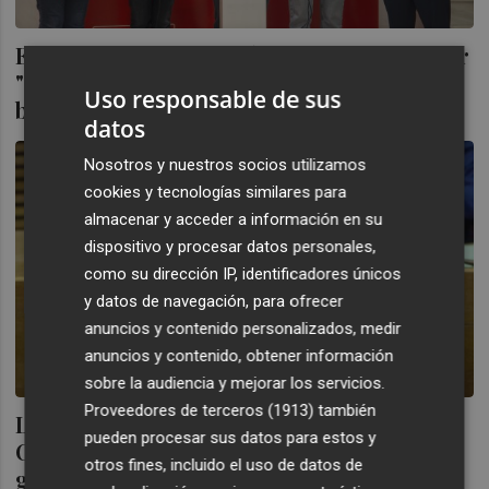
El PSPV pide la dimisión de Barrachina por
"manipular el debate sobre la tasa de
Uso responsable de sus
basuras
datos
Nosotros y nuestros socios utilizamos
cookies y tecnologías similares para
almacenar y acceder a información en su
dispositivo y procesar datos personales,
como su dirección IP, identificadores únicos
y datos de navegación, para ofrecer
anuncios y contenido personalizados, medir
anuncios y contenido, obtener información
sobre la audiencia y mejorar los servicios.
Proveedores de terceros (1913)
también
Lorenz (PSPV) critica que les EOI de la
pueden procesar sus datos para estos y
Comunitat inicien el curs amb "menys
otros fines, incluido el uso de datos de
grups i menys recursos