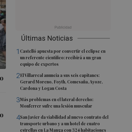
Últimas Noticias
1
Castelló apuesta por convertir el eclipse en
un referente científico: recibirá a un gran
equipo de expertos
2
El Villarreal anuncia a sus seis capitanes:
lo
Gerard Moreno, Foyth, Comesaña, Ayoze,
Cardona y Logan Costa
3
Más problemas en el lateral derecho:
Monferrer sufre una lesión muscular
no
4
San Javier da viabilidad al nuevo contrato del
transporte urbano y a un hotel de cuatro
estrellas en La Manga con 324 habitaciones