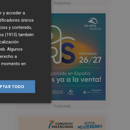
r y acceder a
tificadores únicos
cios y contenido,
os (1913)
también
calización
 web. Algunos
derecho a
ier momento en
PTAR TODO