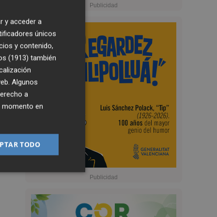
r y acceder a
tificadores únicos
cios y contenido,
os (1913)
también
calización
 web. Algunos
derecho a
ier momento en
PTAR TODO