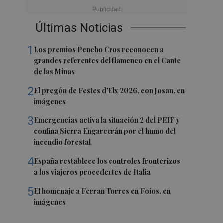
Últimas Noticias
1
Los premios Pencho Cros reconocen a
grandes referentes del flamenco en el Cante
de las Minas
2
El pregón de Festes d'Elx 2026, con Josan, en
imágenes
3
Emergencias activa la situación 2 del PEIF y
confina Sierra Engarcerán por el humo del
incendio forestal
4
España restablece los controles fronterizos
a los viajeros procedentes de Italia
5
El homenaje a Ferran Torres en Foios, en
imágenes