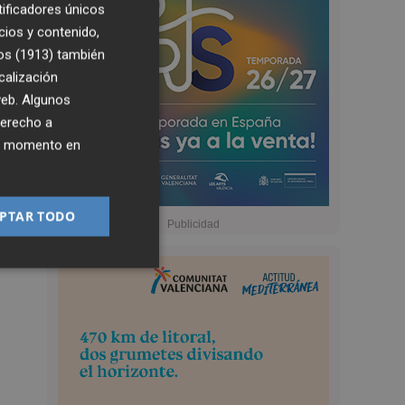
tificadores únicos
cios y contenido,
os (1913)
también
calización
 web. Algunos
derecho a
ier momento en
PTAR TODO