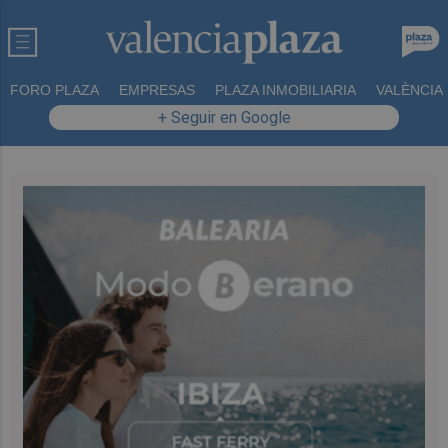
FORO PLAZA
EMPRESAS
PLAZA INMOBILIARIA
VALÈNCIA
+ Seguir en Google