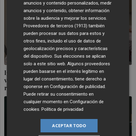
anuncios y contenido personalizados, medir
anuncios y contenido, obtener información
sobre la audiencia y mejorar los servicios.
Proveedores de terceros (1913)
también
pueden procesar sus datos para estos y
otros fines, incluido el uso de datos de
geolocalización precisos y características
del dispositivo. Sus elecciones se aplican
solo a este sitio web. Algunos proveedores
Igualdad estudiará si se exige estar
pueden basarse en el interés legítimo en
vacunado para poder ingresar en una
lugar del consentimiento; tiene derecho a
residencia
oponerse en
Configuración de publicidad
.
Puede retirar su consentimiento en
cualquier momento en
Configuración de
cookies
.
Política de privacidad
ACEPTAR TODO