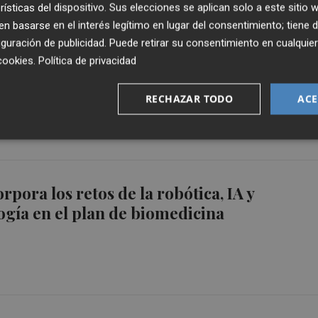
rísticas del dispositivo. Sus elecciones se aplican solo a este sitio
 basarse en el interés legítimo en lugar del consentimiento; tiene 
guración de publicidad
. Puede retirar su consentimiento en cualqu
lanza un proyecto de automatización
cookies
.
Política de privacidad
 procedimientos para mejorar la gestión
RECHAZAR TODO
ACE
rpora los retos de la robótica, IA y
gía en el plan de biomedicina