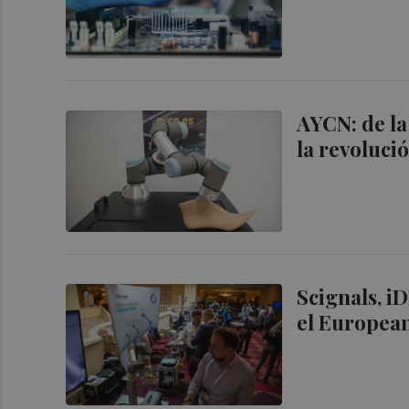
AYCN: de la 
la revoluci
Scignals, i
el Europea