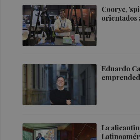
Cooryc, 'spi
orientados 
Eduardo Cas
emprendedo
La alicanti
Latinoaméri