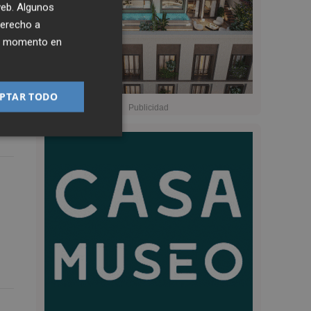
 web. Algunos
derecho a
ier momento en
PTAR TODO