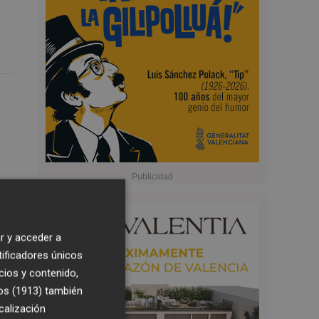
r y acceder a
tificadores únicos
cios y contenido,
os (1913)
también
calización