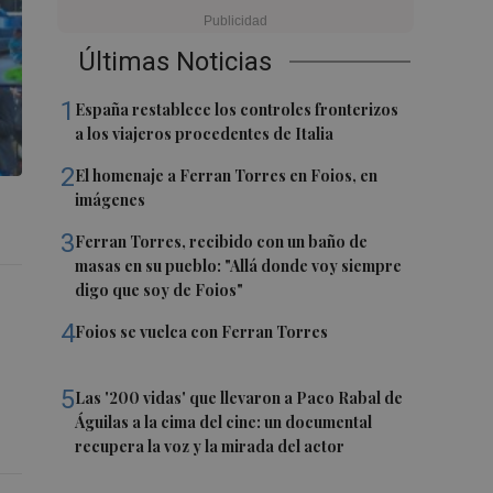
Últimas Noticias
1
España restablece los controles fronterizos
a los viajeros procedentes de Italia
2
El homenaje a Ferran Torres en Foios, en
imágenes
3
Ferran Torres, recibido con un baño de
masas en su pueblo: "Allá donde voy siempre
digo que soy de Foios"
4
Foios se vuelca con Ferran Torres
5
Las '200 vidas' que llevaron a Paco Rabal de
Águilas a la cima del cine: un documental
recupera la voz y la mirada del actor