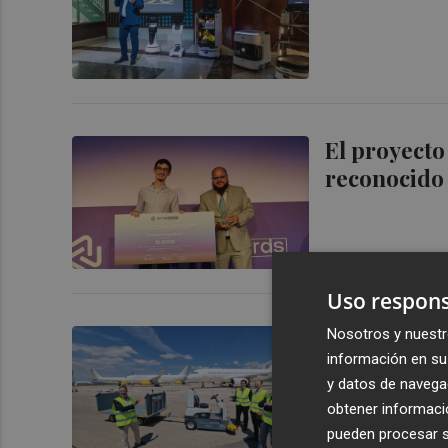
El proyecto
reconocido 
Uso respons
Nosotros y nuestr
Nace en el 
información en su 
mundial" de
y datos de navega
obtener informació
pueden procesar su