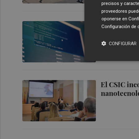
precisos y caracte
proveedores pueden
oponerse en
Confi
El Consell 
Configuración de 
robótica de
CONFIGURAR
El CSIC inco
nanotecnolo